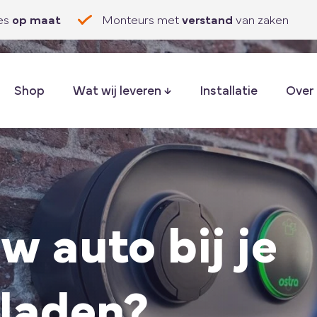
es
op maat
Monteurs met
verstand
van zaken
Shop
Wat wij leveren
Installatie
Over
uw auto bij je
pladen?