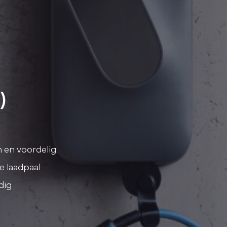
)
h en voordelig.
e laadpaal
dig