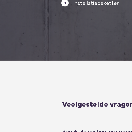
Installatiepaketten
Veelgestelde vrage
Kan ik als particuliere gebr