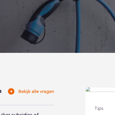
n
Bekijk alle vragen
Tips
uiker subsidies of