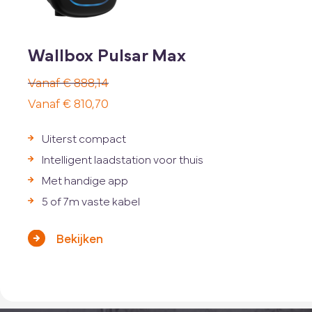
Wallbox Pulsar Max
€
888,14
Oorspronkelijke
€
810,70
prijs
Huidige
Uiterst compact
was:
prijs
Intelligent laadstation voor thuis
€ 888,14.
is:
Met handige app
€ 810,70.
5 of 7m vaste kabel
Bekijken