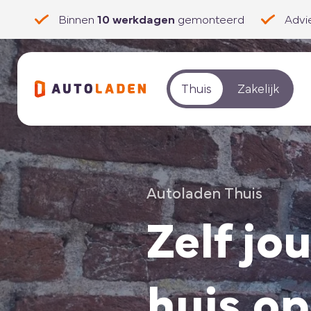
Binnen
10 werkdagen
gemonteerd
Advi
Thuis
Zakelijk
Autoladen Thuis
Zelf jo
huis o