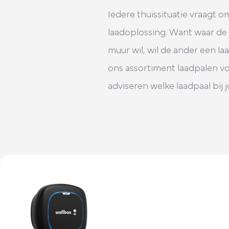
Iedere thuissituatie vraagt 
laadoplossing. Want waar de
muur wil, wil de ander een la
ons assortiment laadpalen voo
adviseren welke laadpaal bij j