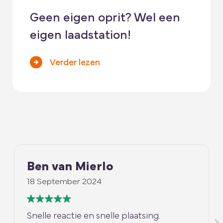
Geen eigen oprit? Wel een
eigen laadstation!
Verder lezen
erlo
Bram
024
5 Augustus 2024
n snelle plaatsing.
Onfatsoenlijk. Na ee