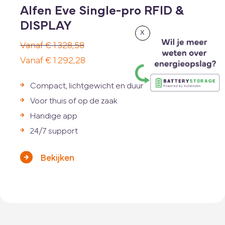
Alfen Eve Single-pro RFID &
DISPLAY
x
€
1.328,58
Oorspronkelijke
€
1.292,28
prijs
Huidige
Compact, lichtgewicht en duurzaam
was:
prijs
Voor thuis of op de zaak
€ 1.328,58.
is:
Handige app
€ 1.292,28.
24/7 support
Bekijken